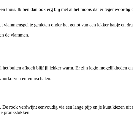
een thuis. Ik ben dan ook erg blij met al het moois dat er tegenwoordi
n het vlammenspel te genieten onder het genot van een lekker hapje en d
e en de vlammen.
l het buiten afkoelt blijf jij lekker warm. Er zijn legio mogelijkheden 
, vuurkorven en vuurschalen.
. De rook verdwijnt eenvoudig via een lange pijp en je kunt kiezen uit 
te pronkstukken.