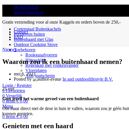
06-46056726
info@kaggels.nl
Gratis verzending voor al onze Kaggels en orders boven de 250,-
Cortenstaal Buitenkachels
Contact
Pizzaoven buiten
FAQ
Buitenhaard met Glas
Outdoor Cooking Stove
Nieuws
Toebehoren
Rookgasafvoeren
Hitteschild
Waarom zou ik een buitenhaard nemen?
Regenkap met vonkenvanger
Vloerplaten
mei 6, 2023
Anti spatscherm
Posted by
In and outdoorlifestyle B.V.
Login / Register
21
mrt
0
Favorieten
0
Vergelijk
Gun jezelf het warme gevoel van een buitenhaard
0
items
€
0,00
Menu
Om maar direct met de deur in huis te vallen, waarom zou je géén buit
kunnen genieten.
0
items
€
0,00
Genieten met een haard